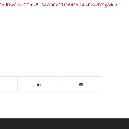
TiSvGpdHwCKvrDDmx5U8AWa0VFfH364EocbL4Pz4vfY9g/viewform